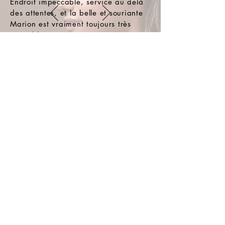
Endroit impeccable, service au delà
des attentes, et la belle et souriante
Marion est vraiment toujours très
agréable. Son énergie est
contagieuse! Je vous recommande cet
endroit.
NOS PARTENAIRES